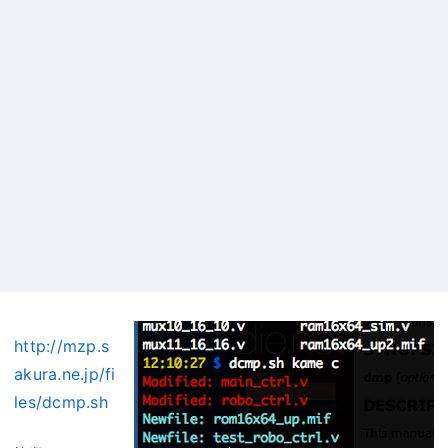
http://mzp.s
akura.ne.jp/fi
les/dcmp.sh